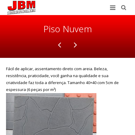
HOME
Piso Nuvem
CONHEÇA A JBM
NOSSOS PRODUTOS
ÚLTIMAS DO BLOG
Pisos de Concreto
Fácil de aplicar, assentamento direto com areia. Beleza,
resistência, praticidade, você ganha na qualidade e sua
FALE CONOSCO
Outros Produtos
criatividade faz toda a diferença. Tamanho 40×40 com 5cm de
espessura (6 peças por m²)